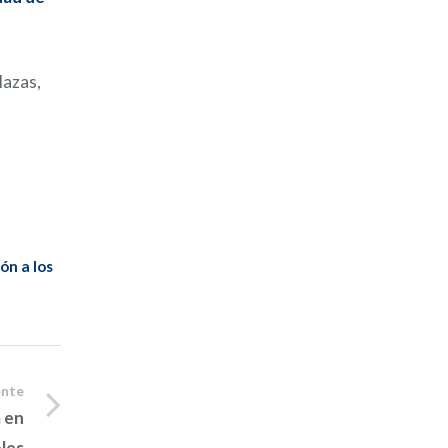
lazas,
ón a los
ente
 en
les