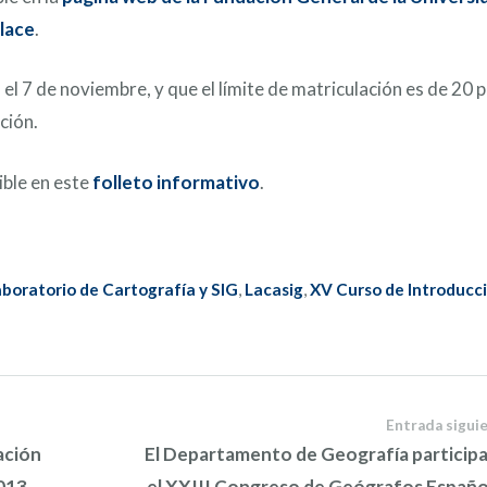
lace
.
el 7 de noviembre, y que el límite de matriculación es de 20 p
ción.
ible en este
folleto informativo
.
aboratorio de Cartografía y SIG
,
Lacasig
,
XV Curso de Introducci
Entrada sigui
ación
El Departamento de Geografía participa
013-
el XXIII Congreso de Geógrafos Españo