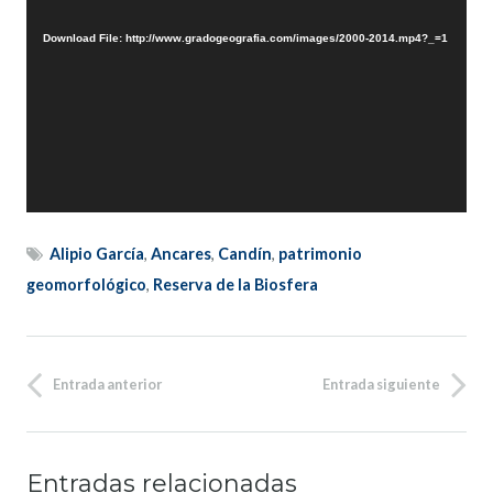
de
vídeo
Download File: http://www.gradogeografia.com/images/2000-2014.mp4?_=1
Alipio García
,
Ancares
,
Candín
,
patrimonio
geomorfológico
,
Reserva de la Biosfera
Entrada anterior
Entrada siguiente
Entradas relacionadas