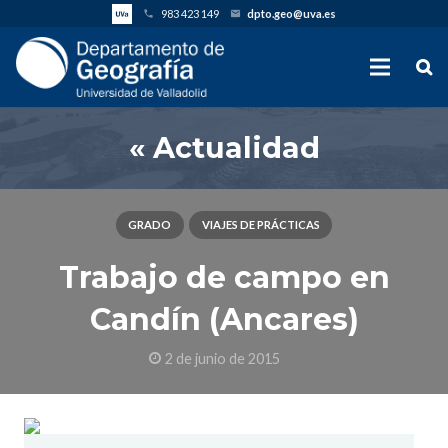
983 423 149
dpto.geo@uva.es
phone
email
« Actualidad
GRADO
VIAJES DE PRÁCTICAS
Trabajo de campo en
Candín (Ancares)
2 de junio de 2015