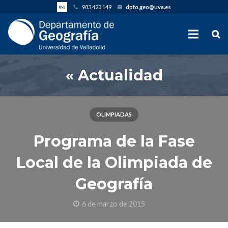
983 423 149
dpto.geo@uva.es
phone
email
« Actualidad
OLIMPIADAS
Programa de la Fase
Local de la Olimpiada de
Geografía
6 de marzo de 2015