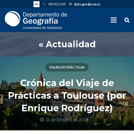
983 423 149
dpto.geo@uva.es
phone
email
« Actualidad
VIAJES DE PRÁCTICAS
Crónica del Viaje de
Prácticas a Toulouse (por
Enrique Rodríguez)
31 de octubre de 2014