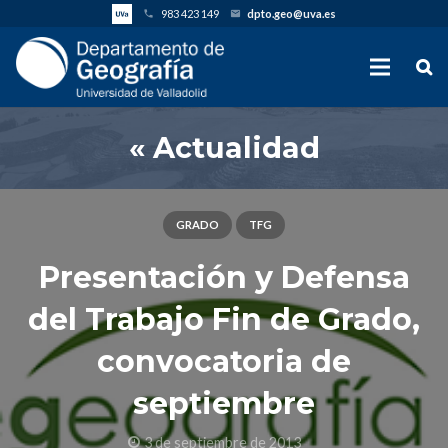
983 423 149
dpto.geo@uva.es
phone
email
« Actualidad
GRADO
TFG
Presentación y Defensa
del Trabajo Fin de Grado,
convocatoria de
septiembre
3 de septiembre de 2013