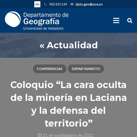
983 423 149
dpto.geo@uva.es
phone
email
« Actualidad
CONFERENCIAS
DEPARTAMENTO
Coloquio “La cara oculta
de la minería en Laciana
y la defensa del
territorio”
21 de septiembre de 2012